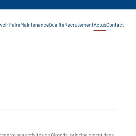
voir Faire
Maintenance
Qualité
Recrutement
Actus
Contact
concentre ses activités en Gironde, principalement dans