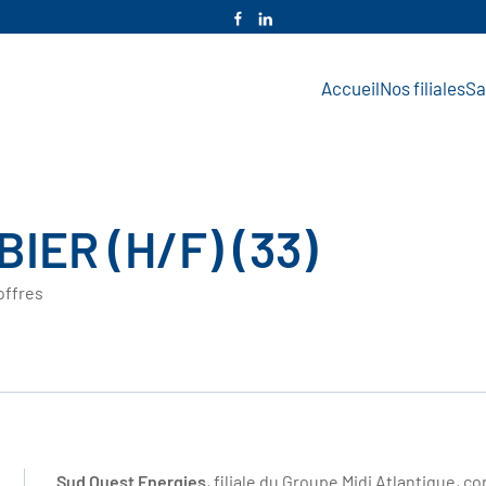
Accueil
Nos filiales
Sa
IER (H/F) (33)
offres
Sud Ouest Energies
, filiale du Groupe Midi Atlantique, 