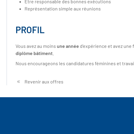
Être responsable des bonnes exécutions
Représentation simple aux réunions
PROFIL
Vous avez au moins
une année
d’expérience et avez une 
diplôme bâtiment
.
Nous encourageons les candidatures féminines et travai
Revenir aux offres